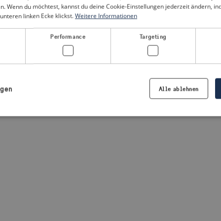
n. Wenn du möchtest, kannst du deine Cookie-Einstellungen jederzeit ändern, i
unteren linken Ecke klickst.
Weitere Informationen
a client-side exception has occurred
(see the browser console for
Performance
Targeting
igen
Alle ablehnen
Notwendig
Performance
Targeting
Präferenzen
iche Cookies ermöglichen wesentliche Kernfunktionen der Website wie die Benutzeran
ne die unbedingt erforderlichen Cookies kann die Website nicht ordnungsgemäß ver
Anbieter /
Ablaufdatum
Beschreibung
Domäne
.visitsweden.com
1 Jahr
Die ID wird verwendet, um sicherzust
richtigen Kriseninformationen angez
basiert auf dem Text in den Informa