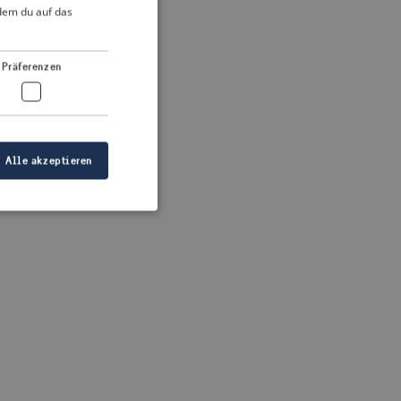
DUTCH
ndem du auf das
FRENCH
 more information)
.
GERMAN
Präferenzen
Alle akzeptieren
meldung und die
wendet werden.
ellen, dass die
eigt werden, und
tionen.