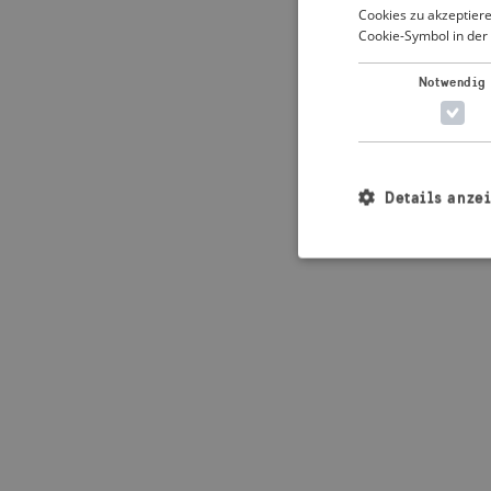
Cookies zu akzeptiere
Cookie-Symbol in der 
Application error: 
Notwendig
Details anze
Unbedingt erforderl
Kontoverwaltung. Oh
Name
_crisis_info_