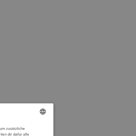
ENGLISH
 um zusätzliche
len dir dafür alle