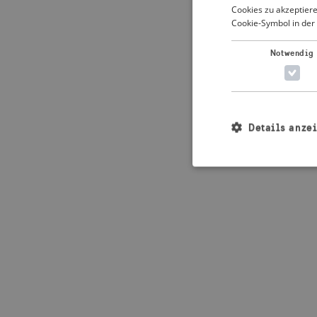
Cookies zu akzeptiere
Cookie-Symbol in der 
Application error: 
Notwendig
Details anze
Unbedingt erforderl
Kontoverwaltung. Oh
Name
_crisis_info_