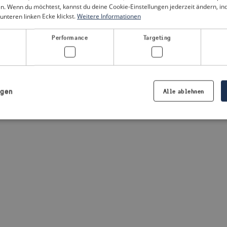
n. Wenn du möchtest, kannst du deine Cookie-Einstellungen jederzeit ändern, i
unteren linken Ecke klickst.
Weitere Informationen
a client-side exception has occurred
(see the browser console for
Performance
Targeting
igen
Alle ablehnen
Notwendig
Performance
Targeting
Präferenzen
iche Cookies ermöglichen wesentliche Kernfunktionen der Website wie die Benutzeran
ne die unbedingt erforderlichen Cookies kann die Website nicht ordnungsgemäß ver
Anbieter /
Ablaufdatum
Beschreibung
Domäne
.visitsweden.com
1 Jahr
Die ID wird verwendet, um sicherzust
richtigen Kriseninformationen angez
basiert auf dem Text in den Informa