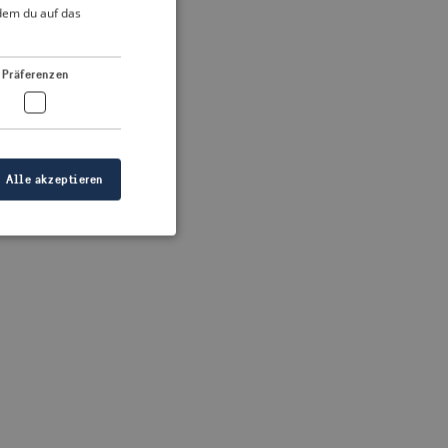
DUTCH
ndem du auf das
FRENCH
 more information)
.
GERMAN
Präferenzen
Alle akzeptieren
meldung und die
wendet werden.
ellen, dass die
eigt werden, und
tionen.