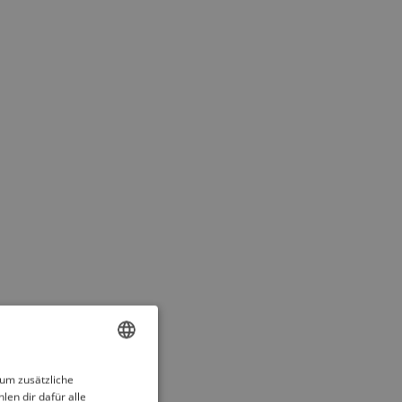
ENGLISH
 um zusätzliche
len dir dafür alle