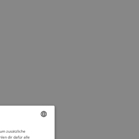
ENGLISH
 um zusätzliche
len dir dafür alle