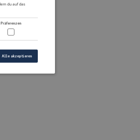
DUTCH
ndem du auf das
FRENCH
 more information)
.
GERMAN
Präferenzen
Alle akzeptieren
meldung und die
wendet werden.
ellen, dass die
eigt werden, und
tionen.