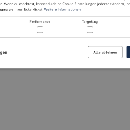
n. Wenn du möchtest, kannst du deine Cookie-Einstellungen jederzeit ändern, i
unteren linken Ecke klickst.
Weitere Informationen
a client-side exception has occurred
(see the browser console for
Performance
Targeting
igen
Alle ablehnen
Notwendig
Performance
Targeting
Präferenzen
iche Cookies ermöglichen wesentliche Kernfunktionen der Website wie die Benutzeran
ne die unbedingt erforderlichen Cookies kann die Website nicht ordnungsgemäß ver
Anbieter /
Ablaufdatum
Beschreibung
Domäne
.visitsweden.com
1 Jahr
Die ID wird verwendet, um sicherzust
richtigen Kriseninformationen angez
basiert auf dem Text in den Informa