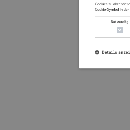
Cookies zu akzeptiere
Cookie-Symbol in der 
Application error: 
Notwendig
Details anze
Unbedingt erforderl
Kontoverwaltung. Oh
Name
_crisis_info_