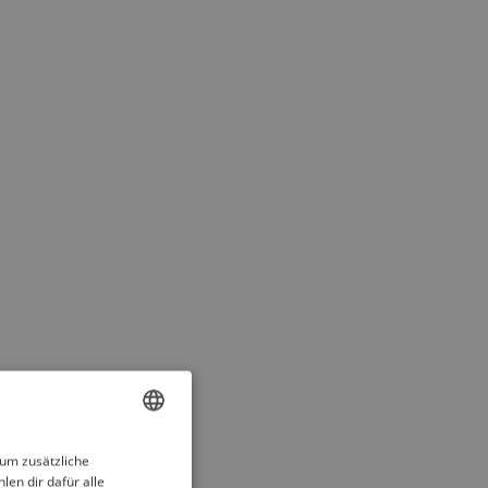
ENGLISH
 um zusätzliche
len dir dafür alle