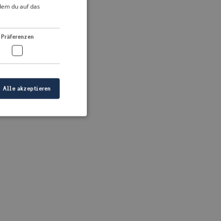
DUTCH
ndem du auf das
FRENCH
 more information)
.
GERMAN
Präferenzen
Alle akzeptieren
meldung und die
wendet werden.
ellen, dass die
eigt werden, und
tionen.