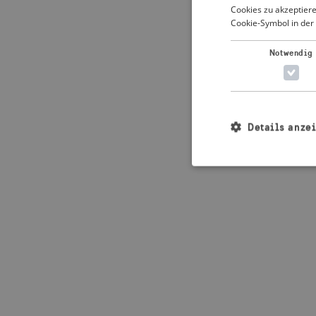
Cookies zu akzeptiere
Cookie-Symbol in der 
Application error: 
Notwendig
Details anze
Unbedingt erforderl
Kontoverwaltung. Oh
Name
_crisis_info_