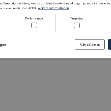
n. Wenn du möchtest, kannst du deine Cookie-Einstellungen jederzeit ändern, i
unteren linken Ecke klickst.
Weitere Informationen
a client-side exception has occurred
(see the browser console for
Performance
Targeting
igen
Alle ablehnen
Notwendig
Performance
Targeting
Präferenzen
iche Cookies ermöglichen wesentliche Kernfunktionen der Website wie die Benutzeran
ne die unbedingt erforderlichen Cookies kann die Website nicht ordnungsgemäß ver
Anbieter /
Ablaufdatum
Beschreibung
Domäne
.visitsweden.com
1 Jahr
Die ID wird verwendet, um sicherzust
richtigen Kriseninformationen angez
basiert auf dem Text in den Informa