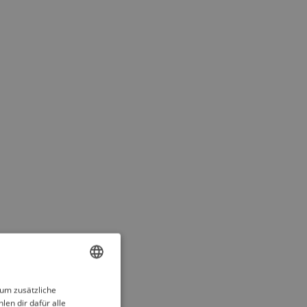
ENGLISH
 um zusätzliche
len dir dafür alle