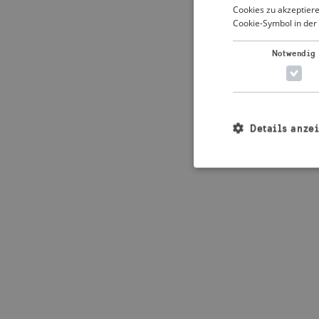
Cookies zu akzeptiere
Cookie-Symbol in der 
Application error: 
Notwendig
Details anze
Unbedingt erforderl
Kontoverwaltung. Oh
Name
_crisis_info_