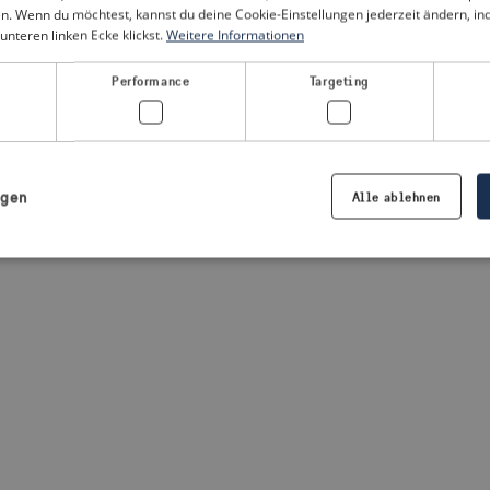
n. Wenn du möchtest, kannst du deine Cookie-Einstellungen jederzeit ändern, i
unteren linken Ecke klickst.
Weitere Informationen
a client-side exception has occurred
(see the browser console for
Performance
Targeting
igen
Alle ablehnen
Notwendig
Performance
Targeting
Präferenzen
iche Cookies ermöglichen wesentliche Kernfunktionen der Website wie die Benutzeran
ne die unbedingt erforderlichen Cookies kann die Website nicht ordnungsgemäß ver
Anbieter /
Ablaufdatum
Beschreibung
Domäne
.visitsweden.com
1 Jahr
Die ID wird verwendet, um sicherzust
richtigen Kriseninformationen angez
basiert auf dem Text in den Informa