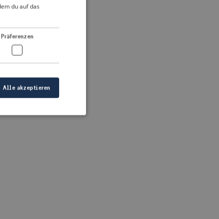
DUTCH
ndem du auf das
FRENCH
 more information)
.
GERMAN
Präferenzen
Alle akzeptieren
meldung und die
wendet werden.
ellen, dass die
eigt werden, und
tionen.