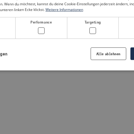
n. Wenn du möchtest, kannst du deine Cookie-Einstellungen jederzeit ändern, i
unteren linken Ecke klickst.
Weitere Informationen
a client-side exception has occurred
(see the browser console for
Performance
Targeting
igen
Alle ablehnen
Notwendig
Performance
Targeting
Präferenzen
iche Cookies ermöglichen wesentliche Kernfunktionen der Website wie die Benutzeran
ne die unbedingt erforderlichen Cookies kann die Website nicht ordnungsgemäß ver
Anbieter /
Ablaufdatum
Beschreibung
Domäne
.visitsweden.com
1 Jahr
Die ID wird verwendet, um sicherzust
richtigen Kriseninformationen angez
basiert auf dem Text in den Informa