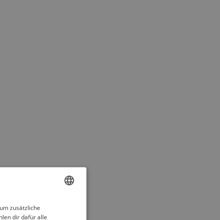
ENGLISH
 um zusätzliche
len dir dafür alle