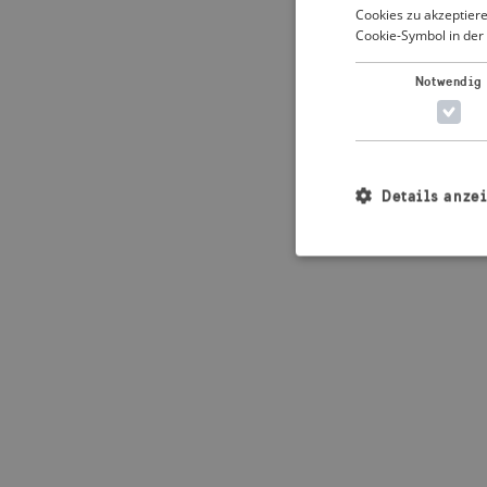
Cookies zu akzeptiere
Cookie-Symbol in der 
Application error: 
Notwendig
Details anze
Unbedingt erforderl
Kontoverwaltung. Oh
Name
_crisis_info_