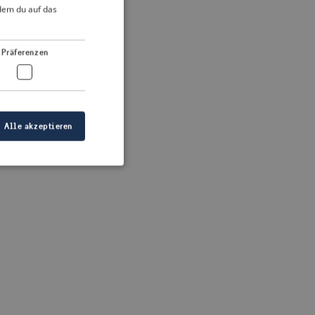
DUTCH
ndem du auf das
FRENCH
 more information)
.
GERMAN
Präferenzen
Alle akzeptieren
meldung und die
wendet werden.
ellen, dass die
eigt werden, und
tionen.