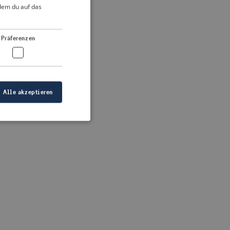
DUTCH
ndem du auf das
FRENCH
 more information)
.
GERMAN
Präferenzen
Alle akzeptieren
meldung und die
wendet werden.
ellen, dass die
eigt werden, und
tionen.