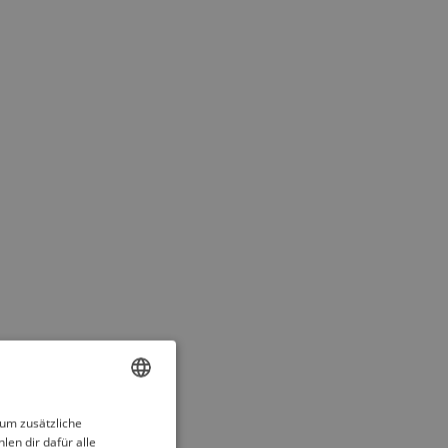
ENGLISH
 um zusätzliche
len dir dafür alle