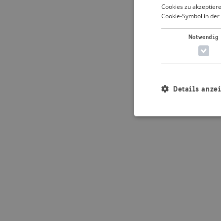
Cookies zu akzeptiere
Cookie-Symbol in der 
Application error: 
Notwendig
Details anze
Unbedingt erforderl
Kontoverwaltung. Oh
Name
_crisis_info_