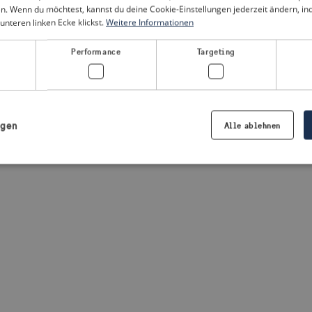
n. Wenn du möchtest, kannst du deine Cookie-Einstellungen jederzeit ändern, i
unteren linken Ecke klickst.
Weitere Informationen
a client-side exception has occurred
(see the browser console for
Performance
Targeting
igen
Alle ablehnen
Notwendig
Performance
Targeting
Präferenzen
iche Cookies ermöglichen wesentliche Kernfunktionen der Website wie die Benutzeran
ne die unbedingt erforderlichen Cookies kann die Website nicht ordnungsgemäß ver
Anbieter /
Ablaufdatum
Beschreibung
Domäne
.visitsweden.com
1 Jahr
Die ID wird verwendet, um sicherzust
richtigen Kriseninformationen angez
basiert auf dem Text in den Informa