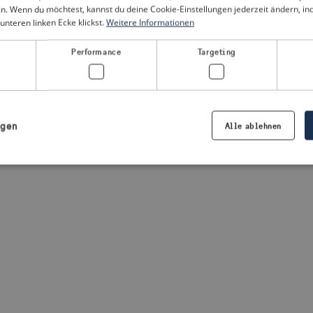
n. Wenn du möchtest, kannst du deine Cookie-Einstellungen jederzeit ändern, i
unteren linken Ecke klickst.
Weitere Informationen
a client-side exception has occurred
(see the browser console for
Performance
Targeting
igen
Alle ablehnen
Notwendig
Performance
Targeting
Präferenzen
iche Cookies ermöglichen wesentliche Kernfunktionen der Website wie die Benutzeran
ne die unbedingt erforderlichen Cookies kann die Website nicht ordnungsgemäß ver
Anbieter /
Ablaufdatum
Beschreibung
Domäne
.visitsweden.com
1 Jahr
Die ID wird verwendet, um sicherzust
richtigen Kriseninformationen angez
basiert auf dem Text in den Informa