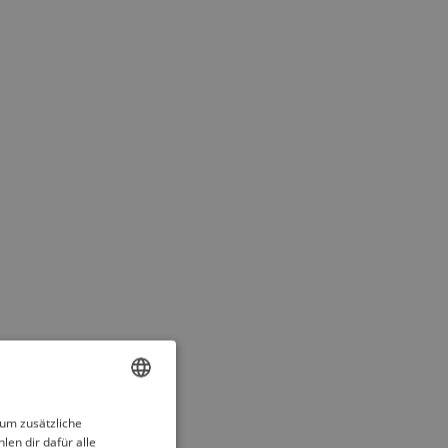
ENGLISH
 um zusätzliche
len dir dafür alle