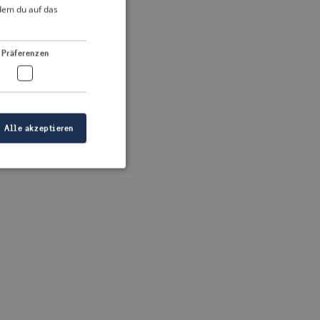
DUTCH
ndem du auf das
FRENCH
 more information)
.
GERMAN
Präferenzen
Alle akzeptieren
meldung und die
wendet werden.
ellen, dass die
eigt werden, und
tionen.