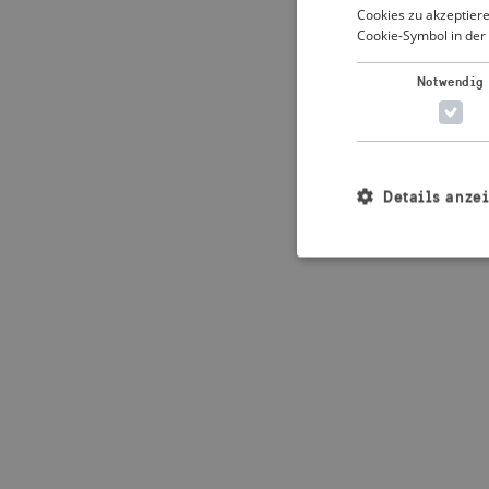
Cookies zu akzeptiere
Cookie-Symbol in der 
Application error: 
Notwendig
Details anze
Unbedingt erforderl
Kontoverwaltung. Oh
Name
_crisis_info_