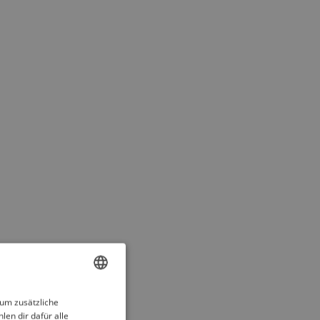
ENGLISH
 um zusätzliche
len dir dafür alle