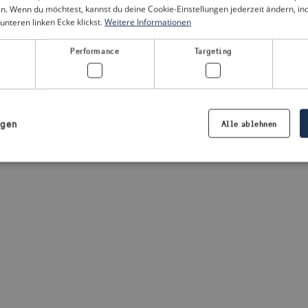
n. Wenn du möchtest, kannst du deine Cookie-Einstellungen jederzeit ändern, i
unteren linken Ecke klickst.
Weitere Informationen
a client-side exception has occurred
(see the browser console for
Performance
Targeting
igen
Alle ablehnen
Notwendig
Performance
Targeting
Präferenzen
iche Cookies ermöglichen wesentliche Kernfunktionen der Website wie die Benutzeran
ne die unbedingt erforderlichen Cookies kann die Website nicht ordnungsgemäß ver
Anbieter /
Ablaufdatum
Beschreibung
Domäne
.visitsweden.com
1 Jahr
Die ID wird verwendet, um sicherzust
richtigen Kriseninformationen angez
basiert auf dem Text in den Informa