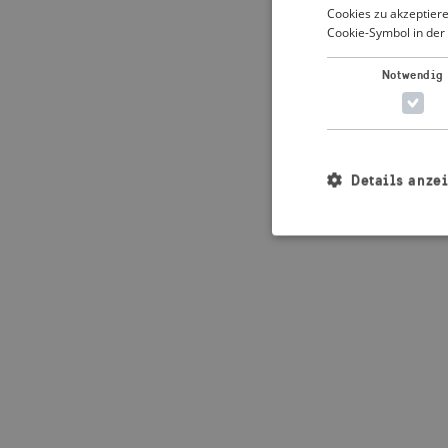
Cookies zu akzeptiere
Cookie-Symbol in der 
Application error: 
Notwendig
Details anze
Unbedingt erforderl
Kontoverwaltung. Oh
Name
_crisis_info_