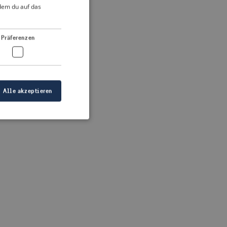
DUTCH
ndem du auf das
FRENCH
 more information)
.
GERMAN
Präferenzen
Alle akzeptieren
meldung und die
wendet werden.
ellen, dass die
eigt werden, und
tionen.