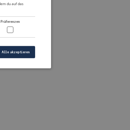
DUTCH
ndem du auf das
FRENCH
 more information)
.
GERMAN
Präferenzen
Alle akzeptieren
meldung und die
wendet werden.
ellen, dass die
eigt werden, und
tionen.