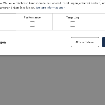
n. Wenn du möchtest, kannst du deine Cookie-Einstellungen jederzeit ändern, i
unteren linken Ecke klickst.
Weitere Informationen
a client-side exception has occurred
(see the browser console for
Performance
Targeting
igen
Alle ablehnen
Notwendig
Performance
Targeting
Präferenzen
iche Cookies ermöglichen wesentliche Kernfunktionen der Website wie die Benutzeran
ne die unbedingt erforderlichen Cookies kann die Website nicht ordnungsgemäß ver
Anbieter /
Ablaufdatum
Beschreibung
Domäne
.visitsweden.com
1 Jahr
Die ID wird verwendet, um sicherzust
richtigen Kriseninformationen angez
basiert auf dem Text in den Informa