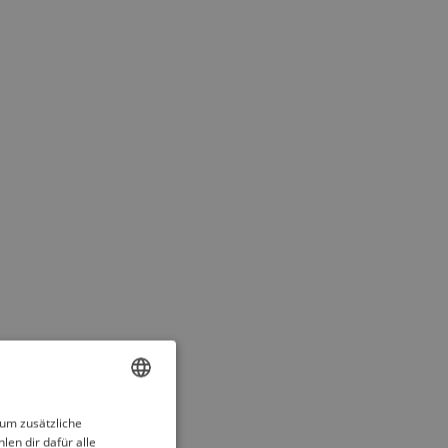
ENGLISH
 um zusätzliche
len dir dafür alle