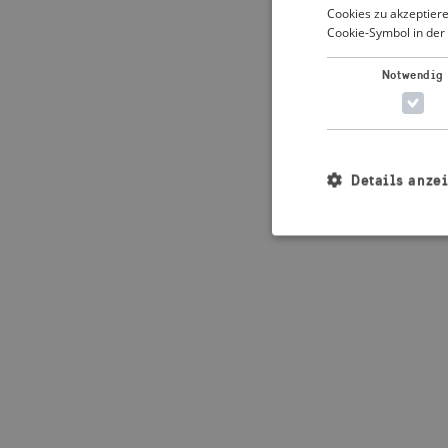
Cookies zu akzeptiere
Cookie-Symbol in der 
Application error: 
Notwendig
Details anze
Unbedingt erforderl
Kontoverwaltung. Oh
Name
_crisis_info_