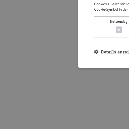
Cookies zu akzeptiere
Cookie-Symbol in der 
Application error: 
Notwendig
Details anze
Unbedingt erforderl
Kontoverwaltung. Oh
Name
_crisis_info_