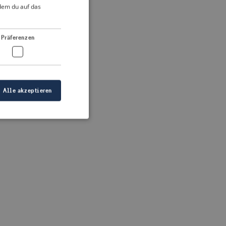
DUTCH
ndem du auf das
FRENCH
 more information)
.
GERMAN
Präferenzen
Alle akzeptieren
meldung und die
wendet werden.
ellen, dass die
eigt werden, und
tionen.