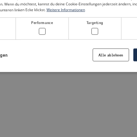
n. Wenn du möchtest, kannst du deine Cookie-Einstellungen jederzeit ändern, i
unteren linken Ecke klickst.
Weitere Informationen
a client-side exception has occurred
(see the browser console for
Performance
Targeting
igen
Alle ablehnen
Notwendig
Performance
Targeting
Präferenzen
iche Cookies ermöglichen wesentliche Kernfunktionen der Website wie die Benutzeran
ne die unbedingt erforderlichen Cookies kann die Website nicht ordnungsgemäß ver
Anbieter /
Ablaufdatum
Beschreibung
Domäne
.visitsweden.com
1 Jahr
Die ID wird verwendet, um sicherzust
richtigen Kriseninformationen angez
basiert auf dem Text in den Informa