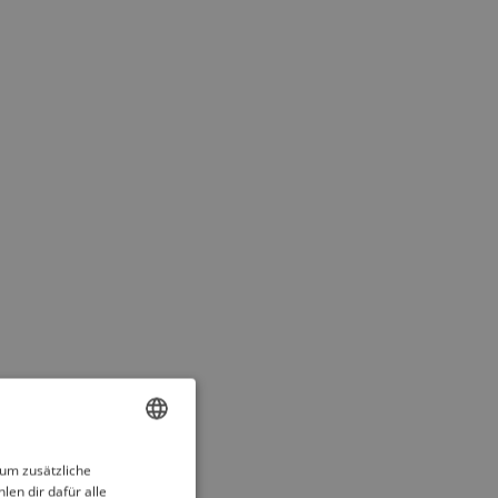
ENGLISH
 um zusätzliche
len dir dafür alle