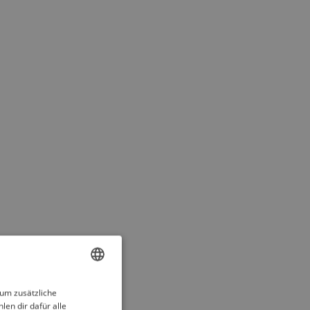
ENGLISH
 um zusätzliche
len dir dafür alle