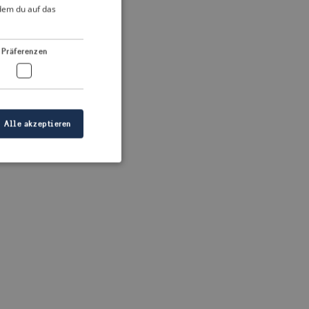
DUTCH
ndem du auf das
FRENCH
 more information)
.
GERMAN
Präferenzen
Alle akzeptieren
meldung und die
wendet werden.
ellen, dass die
eigt werden, und
tionen.