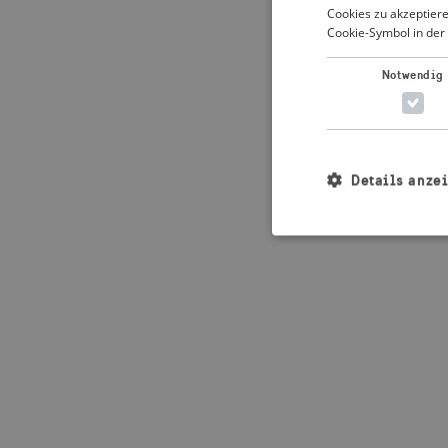
Cookies zu akzeptiere
Cookie-Symbol in der 
Application error: 
Notwendig
Details anze
Unbedingt erforderl
Kontoverwaltung. Oh
Name
_crisis_info_