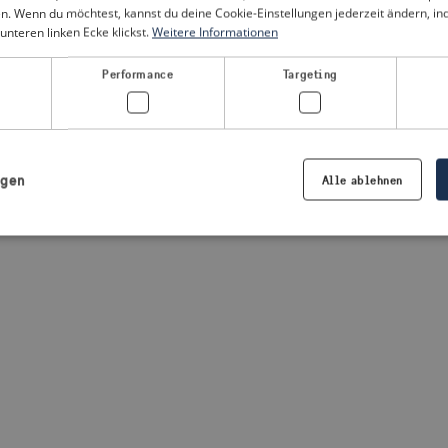
n. Wenn du möchtest, kannst du deine Cookie-Einstellungen jederzeit ändern, i
unteren linken Ecke klickst.
Weitere Informationen
a client-side exception has occurred
(see the browser console for
Performance
Targeting
igen
Alle ablehnen
Notwendig
Performance
Targeting
Präferenzen
iche Cookies ermöglichen wesentliche Kernfunktionen der Website wie die Benutzeran
ne die unbedingt erforderlichen Cookies kann die Website nicht ordnungsgemäß ver
Anbieter /
Ablaufdatum
Beschreibung
Domäne
.visitsweden.com
1 Jahr
Die ID wird verwendet, um sicherzust
richtigen Kriseninformationen angez
basiert auf dem Text in den Informa