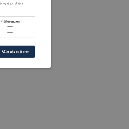
DUTCH
ndem du auf das
FRENCH
 more information)
.
GERMAN
Präferenzen
Alle akzeptieren
meldung und die
wendet werden.
ellen, dass die
eigt werden, und
tionen.