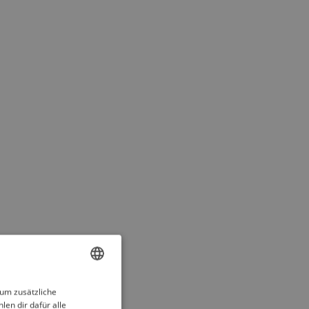
ENGLISH
 um zusätzliche
len dir dafür alle