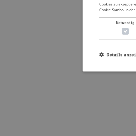
Cookies zu akzeptiere
Cookie-Symbol in der 
Application error: 
Notwendig
Details anze
Unbedingt erforderl
Kontoverwaltung. Oh
Name
_crisis_info_