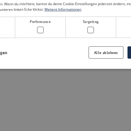
n. Wenn du möchtest, kannst du deine Cookie-Einstellungen jederzeit ändern, i
unteren linken Ecke klickst.
Weitere Informationen
a client-side exception has occurred
(see the browser console for
Performance
Targeting
igen
Alle ablehnen
Notwendig
Performance
Targeting
Präferenzen
iche Cookies ermöglichen wesentliche Kernfunktionen der Website wie die Benutzeran
ne die unbedingt erforderlichen Cookies kann die Website nicht ordnungsgemäß ver
Anbieter /
Ablaufdatum
Beschreibung
Domäne
.visitsweden.com
1 Jahr
Die ID wird verwendet, um sicherzust
richtigen Kriseninformationen angez
basiert auf dem Text in den Informa