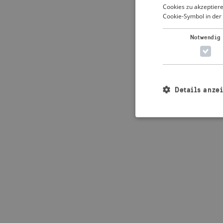
Cookies zu akzeptiere
Cookie-Symbol in der 
Application error: 
Notwendig
Details anze
Unbedingt erforderl
Kontoverwaltung. Oh
Name
_crisis_info_