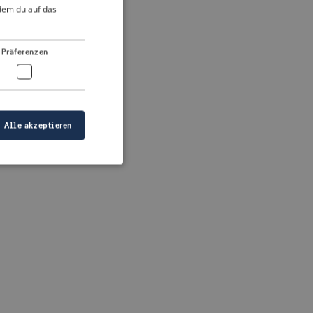
DUTCH
ndem du auf das
FRENCH
 more information)
.
GERMAN
Präferenzen
Alle akzeptieren
meldung und die
wendet werden.
ellen, dass die
eigt werden, und
tionen.