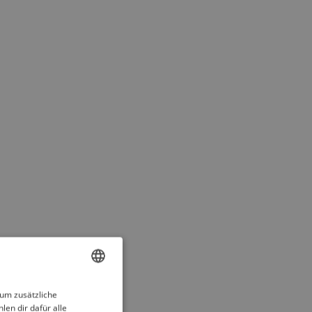
ENGLISH
 um zusätzliche
len dir dafür alle