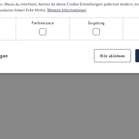
n. Wenn du möchtest, kannst du deine Cookie-Einstellungen jederzeit ändern, i
unteren linken Ecke klickst.
Weitere Informationen
a client-side exception has occurred
(see the browser console for
Performance
Targeting
igen
Alle ablehnen
Notwendig
Performance
Targeting
Präferenzen
iche Cookies ermöglichen wesentliche Kernfunktionen der Website wie die Benutzeran
ne die unbedingt erforderlichen Cookies kann die Website nicht ordnungsgemäß ver
Anbieter /
Ablaufdatum
Beschreibung
Domäne
.visitsweden.com
1 Jahr
Die ID wird verwendet, um sicherzust
richtigen Kriseninformationen angez
basiert auf dem Text in den Informa