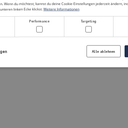
n. Wenn du möchtest, kannst du deine Cookie-Einstellungen jederzeit ändern, i
unteren linken Ecke klickst.
Weitere Informationen
a client-side exception has occurred
(see the browser console for
Performance
Targeting
igen
Alle ablehnen
Notwendig
Performance
Targeting
Präferenzen
iche Cookies ermöglichen wesentliche Kernfunktionen der Website wie die Benutzeran
ne die unbedingt erforderlichen Cookies kann die Website nicht ordnungsgemäß ver
Anbieter /
Ablaufdatum
Beschreibung
Domäne
.visitsweden.com
1 Jahr
Die ID wird verwendet, um sicherzust
richtigen Kriseninformationen angez
basiert auf dem Text in den Informa