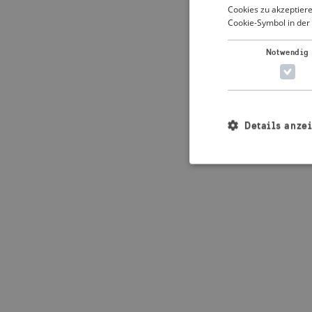
Cookies zu akzeptiere
Cookie-Symbol in der 
Application error: 
Notwendig
Details anze
Unbedingt erforderl
Kontoverwaltung. Oh
Name
_crisis_info_