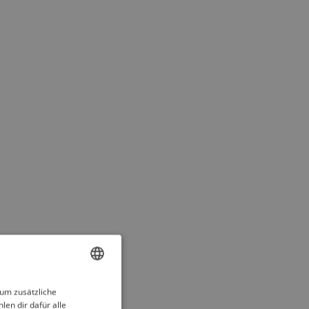
ENGLISH
 um zusätzliche
len dir dafür alle