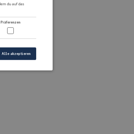
DUTCH
ndem du auf das
FRENCH
 more information)
.
GERMAN
Präferenzen
Alle akzeptieren
meldung und die
wendet werden.
ellen, dass die
eigt werden, und
tionen.