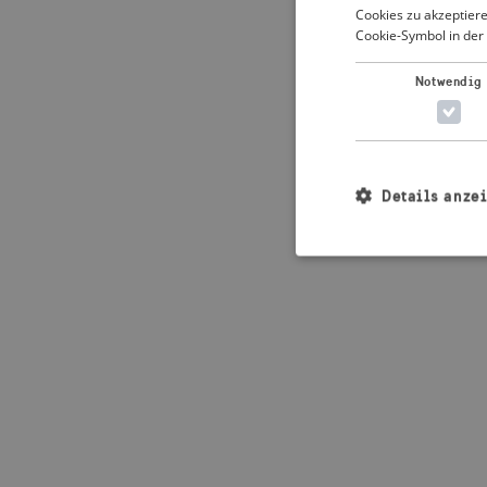
Cookies zu akzeptiere
Cookie-Symbol in der 
Application error: 
Notwendig
Details anze
Unbedingt erforderl
Kontoverwaltung. Oh
Name
_crisis_info_