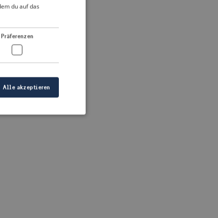
DUTCH
ndem du auf das
FRENCH
 more information)
.
GERMAN
Präferenzen
Alle akzeptieren
meldung und die
wendet werden.
ellen, dass die
eigt werden, und
tionen.