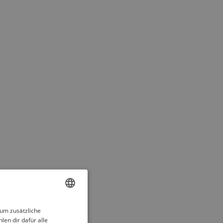
ENGLISH
 um zusätzliche
len dir dafür alle