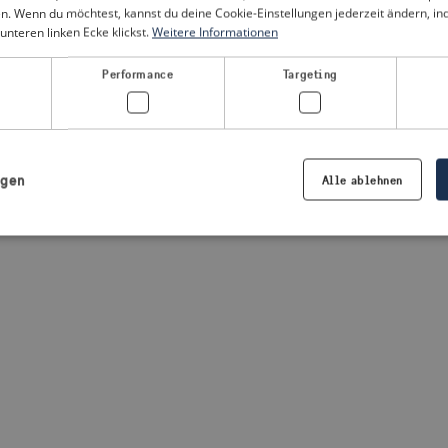
n. Wenn du möchtest, kannst du deine Cookie-Einstellungen jederzeit ändern, i
unteren linken Ecke klickst.
Weitere Informationen
a client-side exception has occurred
(see the browser console for
Performance
Targeting
igen
Alle ablehnen
Notwendig
Performance
Targeting
Präferenzen
iche Cookies ermöglichen wesentliche Kernfunktionen der Website wie die Benutzeran
ne die unbedingt erforderlichen Cookies kann die Website nicht ordnungsgemäß ver
Anbieter /
Ablaufdatum
Beschreibung
Domäne
.visitsweden.com
1 Jahr
Die ID wird verwendet, um sicherzust
richtigen Kriseninformationen angez
basiert auf dem Text in den Informa