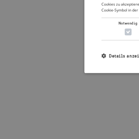
Cookies zu akzeptiere
Cookie-Symbol in der 
Application error: 
Notwendig
Details anze
Unbedingt erforderl
Kontoverwaltung. Oh
Name
_crisis_info_