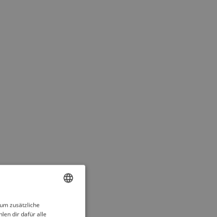
ENGLISH
 um zusätzliche
len dir dafür alle