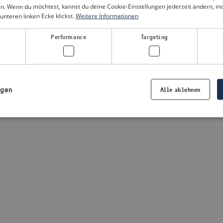
n. Wenn du möchtest, kannst du deine Cookie-Einstellungen jederzeit ändern, i
unteren linken Ecke klickst.
Weitere Informationen
a client-side exception has occurred
(see the browser console for
Performance
Targeting
igen
Alle ablehnen
Notwendig
Performance
Targeting
Präferenzen
iche Cookies ermöglichen wesentliche Kernfunktionen der Website wie die Benutzeran
ne die unbedingt erforderlichen Cookies kann die Website nicht ordnungsgemäß ver
Anbieter /
Ablaufdatum
Beschreibung
Domäne
.visitsweden.com
1 Jahr
Die ID wird verwendet, um sicherzust
richtigen Kriseninformationen angez
basiert auf dem Text in den Informa