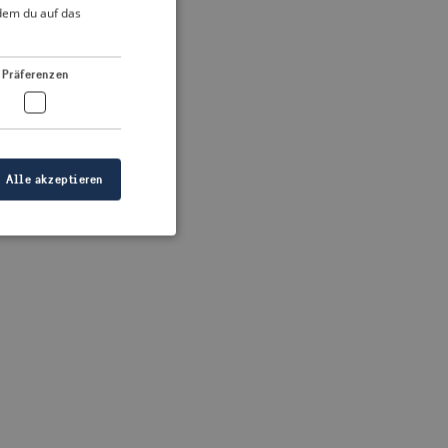
DUTCH
ndem du auf das
FRENCH
 more information)
.
GERMAN
Präferenzen
Alle akzeptieren
meldung und die
wendet werden.
ellen, dass die
eigt werden, und
tionen.