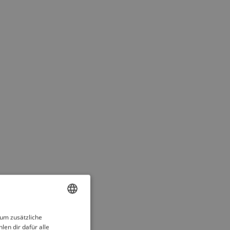
ENGLISH
 um zusätzliche
len dir dafür alle