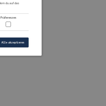
DUTCH
ndem du auf das
FRENCH
 more information)
.
GERMAN
Präferenzen
Alle akzeptieren
meldung und die
wendet werden.
ellen, dass die
eigt werden, und
tionen.