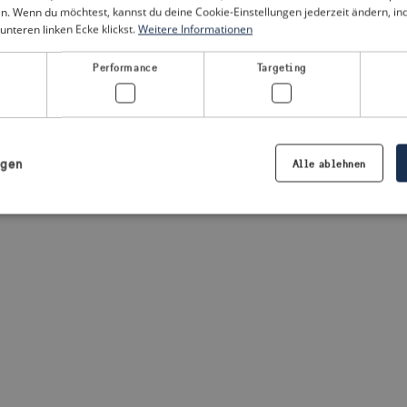
n. Wenn du möchtest, kannst du deine Cookie-Einstellungen jederzeit ändern, i
unteren linken Ecke klickst.
Weitere Informationen
a client-side exception has occurred
(see the browser console for
Performance
Targeting
igen
Alle ablehnen
Notwendig
Performance
Targeting
Präferenzen
iche Cookies ermöglichen wesentliche Kernfunktionen der Website wie die Benutzeran
ne die unbedingt erforderlichen Cookies kann die Website nicht ordnungsgemäß ver
Anbieter /
Ablaufdatum
Beschreibung
Domäne
.visitsweden.com
1 Jahr
Die ID wird verwendet, um sicherzust
richtigen Kriseninformationen angez
basiert auf dem Text in den Informa