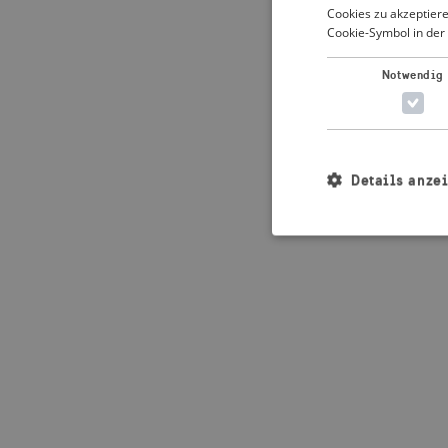
Cookies zu akzeptiere
Cookie-Symbol in der 
Application error: 
Notwendig
Details anze
Unbedingt erforderl
Kontoverwaltung. Oh
Name
_crisis_info_