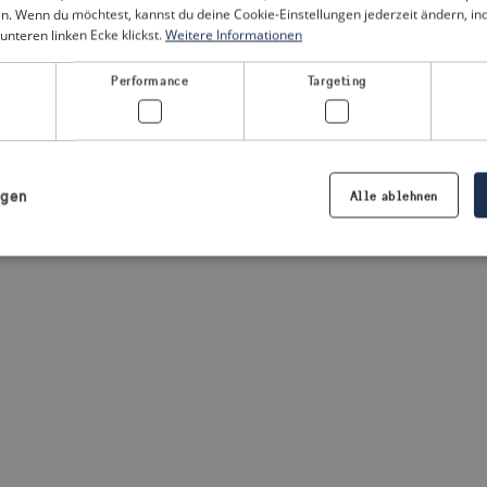
n. Wenn du möchtest, kannst du deine Cookie-Einstellungen jederzeit ändern, i
unteren linken Ecke klickst.
Weitere Informationen
a client-side exception has occurred
(see the browser console for
Performance
Targeting
igen
Alle ablehnen
Notwendig
Performance
Targeting
Präferenzen
iche Cookies ermöglichen wesentliche Kernfunktionen der Website wie die Benutzeran
ne die unbedingt erforderlichen Cookies kann die Website nicht ordnungsgemäß ver
Anbieter /
Ablaufdatum
Beschreibung
Domäne
.visitsweden.com
1 Jahr
Die ID wird verwendet, um sicherzust
richtigen Kriseninformationen angez
basiert auf dem Text in den Informa