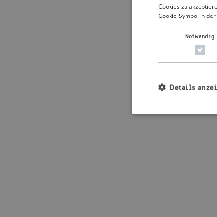
Cookies zu akzeptiere
Cookie-Symbol in der 
Application error: 
Notwendig
Details anze
Unbedingt erforderl
Kontoverwaltung. Oh
Name
_crisis_info_