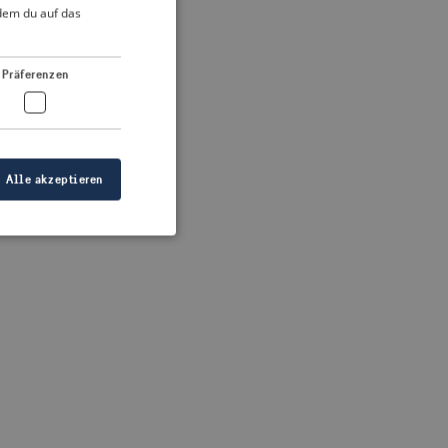
DUTCH
ndem du auf das
FRENCH
 more information)
.
GERMAN
Präferenzen
Alle akzeptieren
meldung und die
wendet werden.
ellen, dass die
eigt werden, und
tionen.