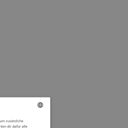
ENGLISH
 um zusätzliche
len dir dafür alle