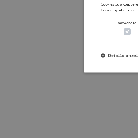
Cookies zu akzeptiere
Cookie-Symbol in der 
Application error: 
Notwendig
Details anze
Unbedingt erforderl
Kontoverwaltung. Oh
Name
_crisis_info_