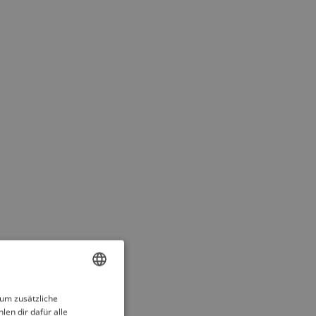
ENGLISH
 um zusätzliche
len dir dafür alle