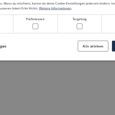
n. Wenn du möchtest, kannst du deine Cookie-Einstellungen jederzeit ändern, i
unteren linken Ecke klickst.
Weitere Informationen
a client-side exception has occurred
(see the browser console for
Performance
Targeting
igen
Alle ablehnen
Notwendig
Performance
Targeting
Präferenzen
iche Cookies ermöglichen wesentliche Kernfunktionen der Website wie die Benutzeran
ne die unbedingt erforderlichen Cookies kann die Website nicht ordnungsgemäß ver
Anbieter /
Ablaufdatum
Beschreibung
Domäne
.visitsweden.com
1 Jahr
Die ID wird verwendet, um sicherzust
richtigen Kriseninformationen angez
basiert auf dem Text in den Informa