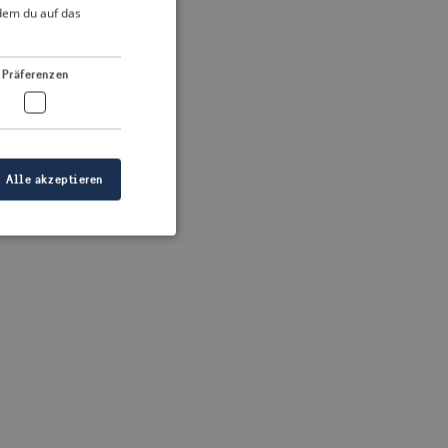
DUTCH
ndem du auf das
FRENCH
 more information)
.
GERMAN
Präferenzen
Alle akzeptieren
meldung und die
wendet werden.
ellen, dass die
eigt werden, und
tionen.