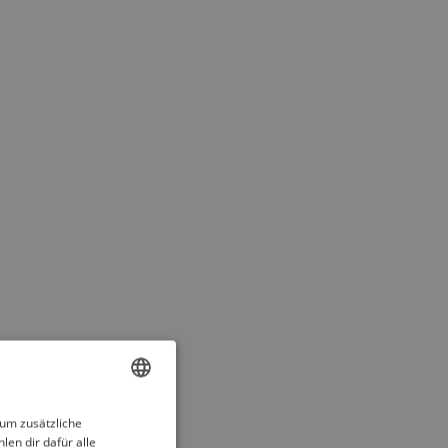
ENGLISH
 um zusätzliche
len dir dafür alle