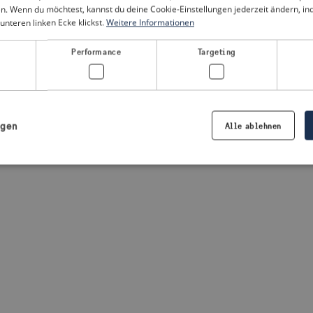
n. Wenn du möchtest, kannst du deine Cookie-Einstellungen jederzeit ändern, i
unteren linken Ecke klickst.
Weitere Informationen
a client-side exception has occurred
(see the browser console for
Performance
Targeting
igen
Alle ablehnen
Notwendig
Performance
Targeting
Präferenzen
iche Cookies ermöglichen wesentliche Kernfunktionen der Website wie die Benutzeran
ne die unbedingt erforderlichen Cookies kann die Website nicht ordnungsgemäß ver
Anbieter /
Ablaufdatum
Beschreibung
Domäne
.visitsweden.com
1 Jahr
Die ID wird verwendet, um sicherzust
richtigen Kriseninformationen angez
basiert auf dem Text in den Informa