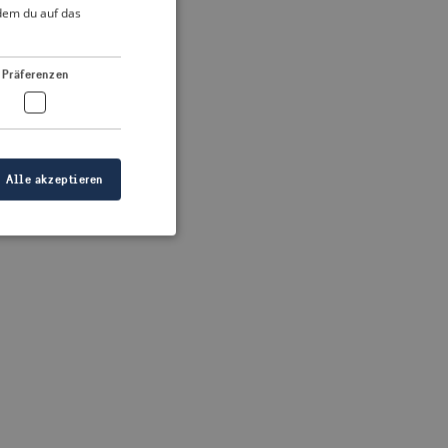
DUTCH
ndem du auf das
FRENCH
 more information)
.
GERMAN
Präferenzen
Alle akzeptieren
meldung und die
wendet werden.
ellen, dass die
eigt werden, und
tionen.