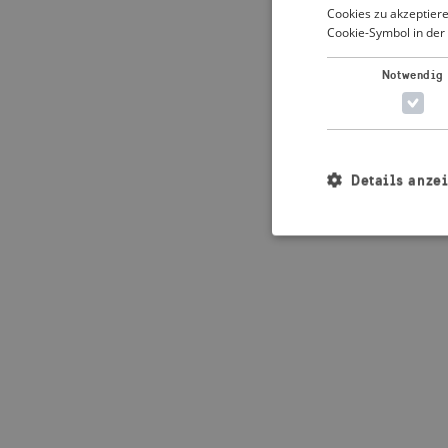
Cookies zu akzeptiere
Cookie-Symbol in der 
Application error: 
Notwendig
Details anze
Unbedingt erforderl
Kontoverwaltung. Oh
Name
_crisis_info_