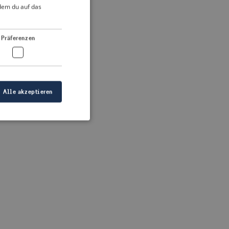
DUTCH
ndem du auf das
FRENCH
 more information)
.
GERMAN
Präferenzen
Alle akzeptieren
meldung und die
wendet werden.
ellen, dass die
eigt werden, und
tionen.