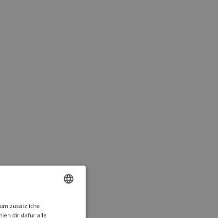
ENGLISH
 um zusätzliche
len dir dafür alle