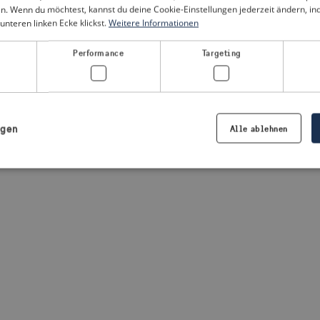
n. Wenn du möchtest, kannst du deine Cookie-Einstellungen jederzeit ändern, i
unteren linken Ecke klickst.
Weitere Informationen
a client-side exception has occurred
(see the browser console for
Performance
Targeting
igen
Alle ablehnen
Notwendig
Performance
Targeting
Präferenzen
iche Cookies ermöglichen wesentliche Kernfunktionen der Website wie die Benutzeran
ne die unbedingt erforderlichen Cookies kann die Website nicht ordnungsgemäß ver
Anbieter /
Ablaufdatum
Beschreibung
Domäne
.visitsweden.com
1 Jahr
Die ID wird verwendet, um sicherzust
richtigen Kriseninformationen angez
basiert auf dem Text in den Informa