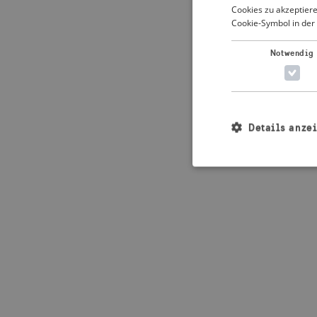
Cookies zu akzeptiere
Cookie-Symbol in der 
Application error: 
Notwendig
Details anze
Unbedingt erforderl
Kontoverwaltung. Oh
Name
_crisis_info_